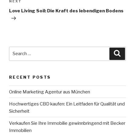
NEXT
Next
Post
Love Living Soil: Die Kraft des lebendigen Bodens
Search
Searc
for:
RECENT POSTS
Online Marketing Agentur aus München
Hochwertiges CBD kaufen: Ein Leitfaden für Qualität und
Sicherheit
Verkaufen Sie Ihre Immobilie gewinnbringend mit Becker
Immobilien