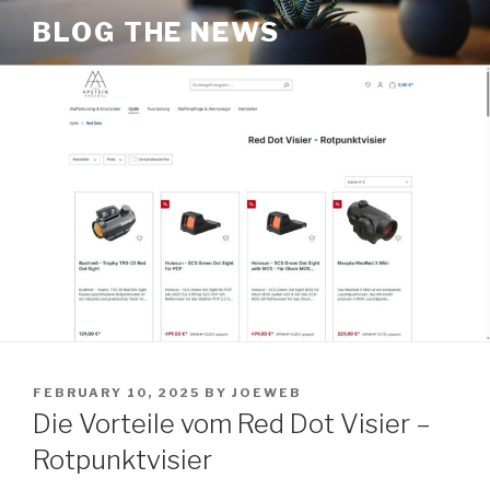
Skip
BLOG THE NEWS
to
content
POSTED
FEBRUARY 10, 2025
BY
JOEWEB
ON
Die Vorteile vom Red Dot Visier –
Rotpunktvisier